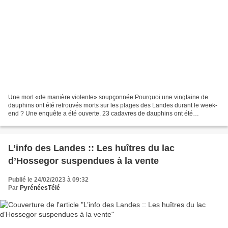
Une mort «de manière violente» soupçonnée Pourquoi une vingtaine de
dauphins ont été retrouvés morts sur les plages des Landes durant le week-
end ? Une enquête a été ouverte. 23 cadavres de dauphins ont été
retrouvés ce week-end sur les plages des Landes...
L’info des Landes :: Les huîtres du lac
d’Hossegor suspendues à la vente
Publié le 24/02/2023 à 09:32
Par
PyrénéesTélé