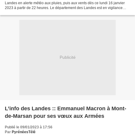
Landes en alerte météo aux pluies, puis aux vents dès ce lundi 16 janvier
2023 à partir de 22 heures. Le département des Landes est en vigilance
météo orange aux vents et pluies (Aquitaineinfo...
Publicité
L’info des Landes :: Emmanuel Macron à Mont-
de-Marsan pour ses vœux aux Armées
Publié le 09/01/2023 à 17:56
Par
PyrénéesTélé