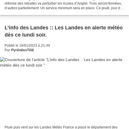
réforme des retraites va perturber les écoles d’Anglet. Trois seront fermées,
d’autres partiellement. Un service minimum sera en place. Ce jeudi, jour de
grève, le site de Baroja à Anglet...
L’info des Landes :: Les Landes en alerte météo
dès ce lundi soir.
Publié le 16/01/2023 à 21:49
Par
PyrénéesTélé
Pluie puis vent sur les Landes Météo France a placé le département des