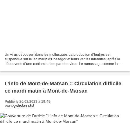
Un virus découvert dans les mollusques La production d’huîtres est
suspendue sur le lac marin d’Hossegor et leurs ventes interdites, après la
découverte d’une contamination par norovirus. Le ramassage comme la
vente des huîtres du lac marin d'Hossegor...
L’info de Mont-de-Marsan :: Circulation difficile
ce mardi matin à Mont-de-Marsan
Publié le 20/02/2023 à 19:49
Par
PyrénéesTélé