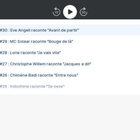
#30 : Eve Angeli raconte "Avant de partir"
#29 : MC Solaar raconte "Bouge de là"
28 : Lorie raconte "Je vais vite"
#27 : Christophe Willem raconte "Jacques a dit"
#26 : Chimène Badi raconte "Entre nous"
#25 : Indochine raconte "3e sexe"
#24 : Zaho raconte "C'est chelou"
#23 : Patrick Bruel raconte "Au café des délices"
#22 : Kyo raconte "Le chemin"
#21 : Nolwenn Leroy raconte "Cassé"