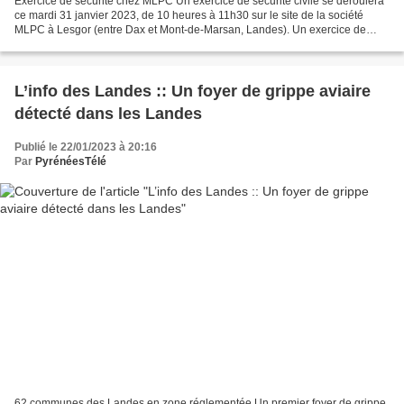
Exercice de sécurité chez MLPC Un exercice de sécurité civile se déroulera
ce mardi 31 janvier 2023, de 10 heures à 11h30 sur le site de la société
MLPC à Lesgor (entre Dax et Mont-de-Marsan, Landes). Un exercice de
sécurité se déroulera ce mardi matin...
L’info des Landes :: Un foyer de grippe aviaire
détecté dans les Landes
Publié le 22/01/2023 à 20:16
Par
PyrénéesTélé
62 communes des Landes en zone réglementée Un premier foyer de grippe