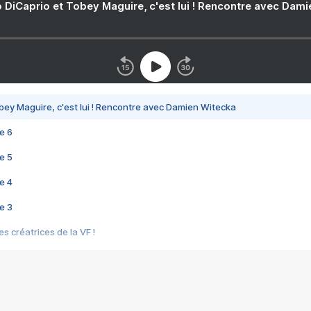
 DiCaprio et Tobey Maguire, c'est lui ! Rencontre avec Dam
bey Maguire, c'est lui ! Rencontre avec Damien Witecka
e 6
e 5
e 4
e 3
s créatrices de la VF !
e 2
e 1
e Mektoub My Love arrive enfin ! Rencontre avec Shaïn Boumedine et Sal