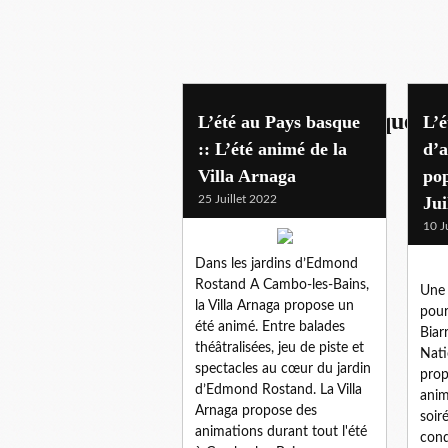
l'ete sur la cote basque
L’été au Pays basque
L’é
:: L’été animé de la
d’a
Villa Arnaga
pop
25 Juillet 2022
Jui
10 J
Dans les jardins d’Edmond
Rostand A Cambo-les-Bains,
Une 
la Villa Arnaga propose un
pour
été animé. Entre balades
Biar
théâtralisées, jeu de piste et
Natio
spectacles au cœur du jardin
prop
d’Edmond Rostand. La Villa
anim
Arnaga propose des
soir
animations durant tout l'été
cond