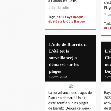
à Cambo-les-Bains,...
c’es
Lire la suite
Plage
Li
Tag(s) :
#64 Pays Basque
,
#L'Eté sur la Côte Basque
Tag(s
#L'E
L’info de Biarritz ::
L’été (et la
L’é
surveillance) a
Cin
démarré sur les
nov
plages
Ba
10 Avril 2022
4 Av
La surveillance des plages de
Bayo
Biarritz a démarré Un air
2022
d’été souffle sur les plages
acti
de Biarritz. Depuis ce week-
de B