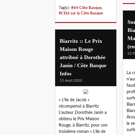
Tag(s) :
#64 Côte Basque
,
#L'Eté sur la Côte Basque
Sur
Bia
Ma
Biarritz :: Le Prix
(en
Maison Rouge
22 F
attribué à Dorothée
Janin / Côte Basque
Infos
La c
n’au
15 Août 2020
faud
prof
surf
« L’Ile de Jacob »
Biar
récompensé à Biarritz
Biar
L’auteur Dorothée Janin a
Aros
obtenu le Prix Maison
la s
Rouge, à Biarritz, pour son
surf
troisième roman « L’île de