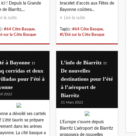
t ici ! Depuis la Grande
bracelet d'accès aux Fêtes de
 de Biarritz,...
Bayonne coûtera...
re la suite
Lire la suite
) :
#64 Côte Basque
,
Tag(s) :
#64 Côte Basque
,
té sur la Côte Basque
#L'Eté sur la Côte Basque
té à Bayonne ::
L’info de Biarritz ::
q corridas et deux
De nouvelles
illadas pour l’été à
destinations pour l’été
yonne
à l’aéroport de
ril 2022
Biarritz
21 Mars 2022
nne a dévoilé ses cartels
 L’été taurin se prépare
L’Europe s’ouvre depuis
vement dans les arènes
Biarritz L’aéroport de Biarritz
ayonne. La cité basque a
proposera de nouvelles