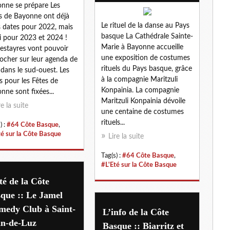
nne se prépare Les
s de Bayonne ont déjà
Le rituel de la danse au Pays
s dates pour 2022, mais
basque La Cathédrale Sainte-
i pour 2023 et 2024 !
Marie à Bayonne accueille
festayres vont pouvoir
une exposition de costumes
cocher sur leur agenda de
rituels du Pays basque, grâce
é dans le sud-ouest. Les
à la compagnie Maritzuli
s pour les Fêtes de
Konpainia. La compagnie
nne sont fixées...
Maritzuli Konpainia dévoile
re la suite
une centaine de costumes
rituels...
) :
#64 Côte Basque
,
té sur la Côte Basque
Lire la suite
Tag(s) :
#64 Côte Basque
,
#L'Eté sur la Côte Basque
té de la Côte
que :: Le Jamel
medy Club à Saint-
L’info de la Côte
an-de-Luz
Basque :: Biarritz et