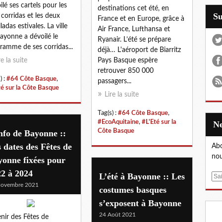
ilé ses cartels pour les
destinations cet été, en
S
 corridas et les deux
France et en Europe, grâce à
ladas estivales. La ville
Air France, Lufthansa et
ayonne a dévoilé le
Ryanair. L’été se prépare
ramme de ses corridas...
déjà… L'aéroport de Biarritz
re la suite
Pays Basque espère
retrouver 850 000
) :
#64 Côte Basque
,
passagers...
té sur la Côte Basque
Lire la suite
Tag(s) :
#64 Côte Basque
,
#EcoAquitaine
,
#L'Eté sur la
Côte Basque
nfo de Bayonne ::
 dates des Fêtes de
Abo
nou
onne fixées pour
2 à 2024
L’été à Bayonne :: Les
E
Novembre 2021
m
costumes basques
a
s’exposent à Bayonne
i
24 Août 2021
enir des Fêtes de
l