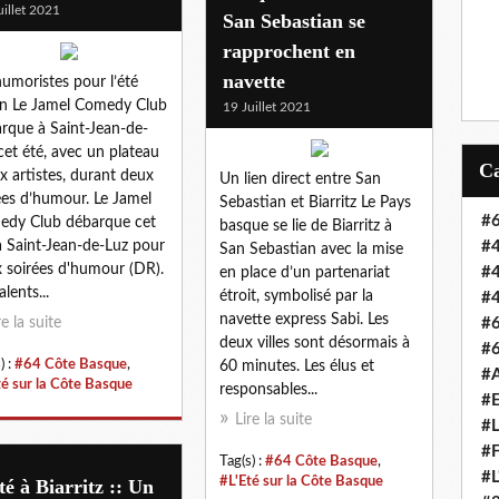
uillet 2021
San Sebastian se
rapprochent en
navette
humoristes pour l’été
en Le Jamel Comedy Club
19 Juillet 2021
rque à Saint-Jean-de-
cet été, avec un plateau
ix artistes, durant deux
Un lien direct entre San
ées d’humour. Le Jamel
Sebastian et Biarritz Le Pays
#6
dy Club débarque cet
basque se lie de Biarritz à
à Saint-Jean-de-Luz pour
#4
San Sebastian avec la mise
 soirées d'humour (DR).
#4
en place d’un partenariat
alents...
étroit, symbolisé par la
#4
navette express Sabi. Les
re la suite
#6
deux villes sont désormais à
#6
) :
#64 Côte Basque
,
60 minutes. Les élus et
#A
té sur la Côte Basque
responsables...
#E
Lire la suite
#L
#F
Tag(s) :
#64 Côte Basque
,
#L
#L'Eté sur la Côte Basque
té à Biarritz :: Un