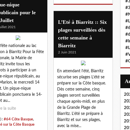
#
que-nique
#3
ublicain pour le
#N
Juillet
#L
L’Eté à Biarritz :: Six
uillet 2021
#6
plages surveillées dès
#6
cette semaine à
#I
Biarritz
fête nationale au lac
#L
on à Biarritz Pour la Fête
2 Juin 2021
#
onale, la Mairie de
#C
itz invite tous les
rots à participer à un
En attendant l’été, Biarritz
e-nique républicain, au
sécurise ses plages L’été se
Marion, le mercredi 14
prépare sur la Côte basque.
let. Un pique-nique
Dès cette semaine, cinq
20
blicain ponctuera le 14-
plages seront surveillées
et au...
20
chaque après-midi, en plus
de la Grande Plage de
20
re la suite
Biarritz. L'été se prépare à
20
) :
#64 Côte Basque
,
Biarritz et sur ses plages,
20
té sur la Côte Basque
avec la mise...
20