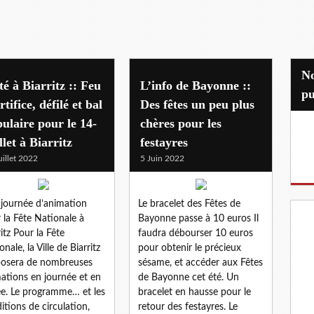
Nos partenaires
té à Biarritz :: Feu
L’info de Bayonne ::
pu
rtifice, défilé et bal
Des fêtes un peu plus
ulaire pour le 14-
chères pour les
llet à Biarritz
festayres
uillet 2022
5 Juin 2022
journée d’animation
Le bracelet des Fêtes de
 la Fête Nationale à
Bayonne passe à 10 euros Il
ritz Pour la Fête
faudra débourser 10 euros
nale, la Ville de Biarritz
pour obtenir le précieux
osera de nombreuses
sésame, et accéder aux Fêtes
ations en journée et en
de Bayonne cet été. Un
ée. Le programme… et les
bracelet en hausse pour le
itions de circulation,
retour des festayres. Le