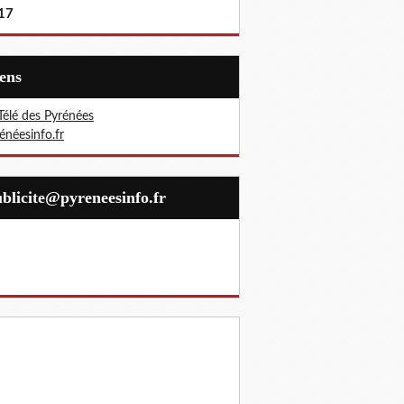
17
iens
Télé des Pyrénées
énéesinfo.fr
publicite@pyreneesinfo.fr