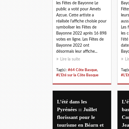
les Fêtes de Bayonne Le
Bayo
public a voté pour Amets
Fête
Azcue. Cette artiste a
leur
réalisée l’affiche choisie pour
auss
symboliser les Fêtes de
Les 
Bayonne 2022 après 16 898
les 
votes en ligne. Les Fêtes de
l’ét
Bayonne 2022 ont
date
désormais leur affiche...
Bayo
Lire la suite
Li
Tag(s) :
#64 Côte Basque
,
Tag(s
#L'Eté sur la Côte Basque
#L'E
L’été dans les
L’é
Pyrénées :: Juillet
bas
florissant pour le
Co
tourisme en Béarn et
Je