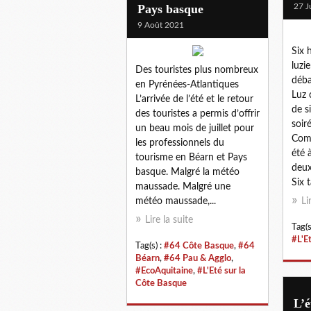
Pays basque
27 J
9 Août 2021
Six 
luzi
Des touristes plus nombreux
déba
en Pyrénées-Atlantiques
Luz 
L’arrivée de l’été et le retour
de s
des touristes a permis d’offrir
soir
un beau mois de juillet pour
Come
les professionnels du
été 
tourisme en Béarn et Pays
deux
basque. Malgré la météo
Six t
maussade. Malgré une
météo maussade,...
Li
Lire la suite
Tag(s
#L'E
Tag(s) :
#64 Côte Basque
,
#64
Béarn
,
#64 Pau & Agglo
,
#EcoAquitaine
,
#L'Eté sur la
Côte Basque
L’é