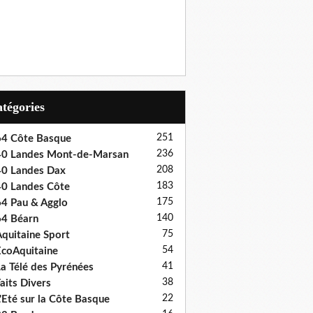
Catégories
251
4 Côte Basque
236
0 Landes Mont-de-Marsan
208
0 Landes Dax
183
0 Landes Côte
175
4 Pau & Agglo
140
4 Béarn
75
quitaine Sport
54
coAquitaine
41
a Télé des Pyrénées
38
aits Divers
22
'Eté sur la Côte Basque