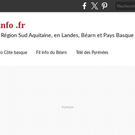
nfo .fr
la Région Sud Aquitaine, en Landes, Béarn et Pays Basque
nfo Côte basque
Fil info du Béarn
Télé des Pyrénées
Publicité