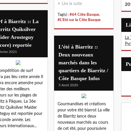
Lire la suite
20
Tag(s) :
#64 Côte Basque
,
#L'Eté sur la Côte Basque
f à Biarritz :: La
L
rritz Quiksilver
ider Arosteguy
La 
Pyr
core) reportée
L’été à Biarritz ::
évrier 2021
Deux nouveaux
marchés dans les
quartiers de Biarritz /
ompétition de surf
ra pas lieu cette année Il
Côte Basque Infos
ra encore attendre pour
5 Août 2020
iter des meilleurs
eurs sur les plages de
ritz à Pâques. La 36e
Gourmandises et créations
ritz Quiksilver Maider
pour votre été biarrot La ville
teguy est reportée pour
de Biarritz lance deux
econde année. Les
nouveaux marchés au cours
eurs internationaux...
de cet été, pour poursuivre