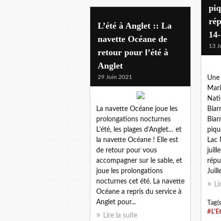
pi
rép
L’été à Anglet :: La
14-
navette Océane de
13 J
retour pour l’été à
Anglet
29 Juin 2021
Une 
Mari
Nati
La navette Océane joue les
Biarr
prolongations nocturnes
Biar
L’été, les plages d’Anglet… et
piqu
la navette Océane ! Elle est
Lac 
de retour pour vous
juil
accompagner sur le sable, et
répu
joue les prolongations
Juill
nocturnes cet été. La navette
Li
Océane a repris du service à
Anglet pour...
Tag(s
#L'E
Lire la suite