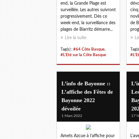
end, la Grande Plage est
dévo
surveillée. Les autres suivront
cinq
progressivement. Dès ce
novil
week-end, la surveillance des
de B
plages de Biarritz démarre...
prog
Lire la suite
Li
Tag(s) :
#64 Côte Basque
,
Tag(s
#L'Eté sur la Côte Basque
#L'E
L’info de Bayonne ::
L’i
L’affiche des Fêtes de
Les
Bayonne 2022
Bay
dévoilée
202
1 Mars 2022
17 
Amets Azcue à l’affiche pour
L’av