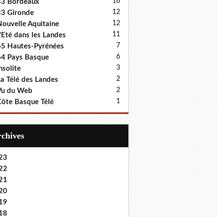
16
33 Bordeaux
12
3 Gironde
12
ouvelle Aquitaine
11
'Eté dans les Landes
7
5 Hautes-Pyrénées
6
4 Pays Basque
3
nsolite
2
a Télé des Landes
2
Vu du Web
1
ôte Basque Télé
Archives
23
22
21
20
19
18