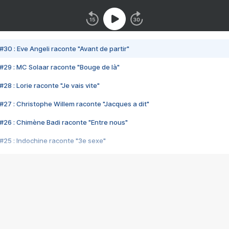
#30 : Eve Angeli raconte "Avant de partir"
#29 : MC Solaar raconte "Bouge de là"
28 : Lorie raconte "Je vais vite"
#27 : Christophe Willem raconte "Jacques a dit"
#26 : Chimène Badi raconte "Entre nous"
#25 : Indochine raconte "3e sexe"
#24 : Zaho raconte "C'est chelou"
#23 : Patrick Bruel raconte "Au café des délices"
#22 : Kyo raconte "Le chemin"
#21 : Nolwenn Leroy raconte "Cassé"