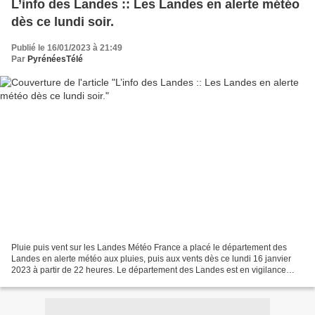
L’info des Landes :: Les Landes en alerte météo
dès ce lundi soir.
Publié le 16/01/2023 à 21:49
Par
PyrénéesTélé
Pluie puis vent sur les Landes Météo France a placé le département des
Landes en alerte météo aux pluies, puis aux vents dès ce lundi 16 janvier
2023 à partir de 22 heures. Le département des Landes est en vigilance
météo orange aux vents et pluies (Aquitaineinfo...