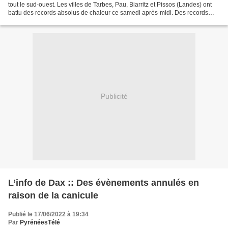
tout le sud-ouest. Les villes de Tarbes, Pau, Biarritz et Pissos (Landes) ont
battu des records absolus de chaleur ce samedi après-midi. Des records
absolus de chaleur ont été enregistrés...
Publicité
L’info de Dax :: Des évènements annulés en
raison de la canicule
Publié le 17/06/2022 à 19:34
Par
PyrénéesTélé