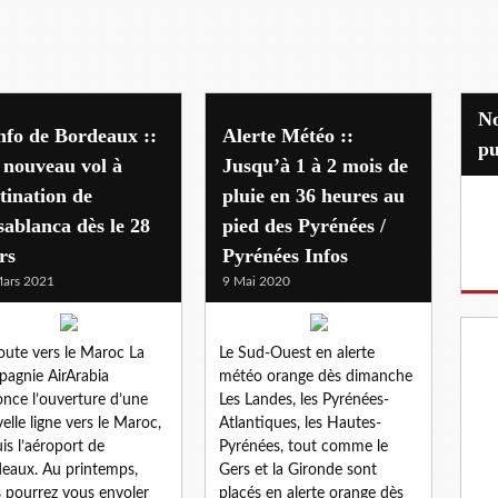
Nos partenaires
nfo de Bordeaux ::
Alerte Météo ::
pu
 nouveau vol à
Jusqu’à 1 à 2 mois de
tination de
pluie en 36 heures au
ablanca dès le 28
pied des Pyrénées /
rs
Pyrénées Infos
ars 2021
9 Mai 2020
oute vers le Maroc La
Le Sud-Ouest en alerte
agnie AirArabia
météo orange dès dimanche
nce l’ouverture d’une
Les Landes, les Pyrénées-
elle ligne vers le Maroc,
Atlantiques, les Hautes-
is l’aéroport de
Pyrénées, tout comme le
eaux. Au printemps,
Gers et la Gironde sont
 pourrez vous envoler
placés en alerte orange dès