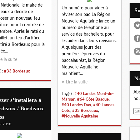
 Nationale, le maire de
Un numéro pour aider à
S
eaux a décidé de
réviser son bac La Région
oser un nouveau feu
Nouvelle Aquitaine lance un
tifice pour la rentrée de
numéro de téléphone au
embre. Après le raté du
service des bacheliers, pour
illet, un feu d'artifice
les aider dans leurs révisions.
 tiré à Bordeaux pour la
A quelques jours des
ée...
premières épreuves du
re la suite
baccalauréat, la Région
Nouvelle-Aquitaine
) :
#33 Bordeaux
maintient...
Lire la suite
Abo
Tag(s) :
#40 Landes Mont-de-
nou
zer s’installera à
Marsan
,
#64 Côte Basque
,
#40 Landes Dax
,
#40 Landes
rdeaux / Bordeaux
Côte
,
#33 Bordeaux
,
E
os
#Nouvelle Aquitaine
m
i 2018
a
i
l