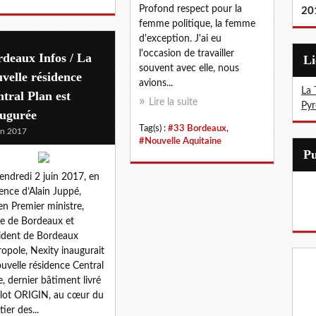
Profond respect pour la
20
femme politique, la femme
d'exception. J'ai eu
l'occasion de travailler
deaux Infos / La
L
souvent avec elle, nous
velle résidence
avions...
La 
tral Plan est
Lire la suite
Pyr
augurée
Tag(s) :
#33 Bordeaux
,
in 2017
#Nouvelle Aquitaine
endredi 2 juin 2017, en
ence d’Alain Juppé,
en Premier ministre,
e de Bordeaux et
ident de Bordeaux
opole, Nexity inaugurait
ouvelle résidence Central
e, dernier bâtiment livré
’ilot ORIGIN, au cœur du
ier des...