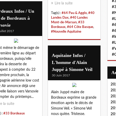
#
Lire la suite
#3
deaux Infos / Un
#N
Tag(s) :
#64 Pau & Agglo
,
#40
 de Bordeaux à
Landes Dax
,
#40 Landes
#L
Mont-de-Marsan
,
#33
sovie
#6
Bordeaux
,
#64 Côte Basque
,
#6
uillet 2017
#Nouvelle Aquitaine
#I
#L
t même le démarrage de
#
remière ligne au départ
#C
Aquitaine Infos /
ordeaux, puisqu'elle
L'homme d'Alain
ira la desserte de
Juppé à Simone Veil
pest à compter du 22
embre prochain, la
30 Juin 2017
agnie aérienne low cost
20
 Air annonce déjà une
20
elle liaison vers Varsovie
Alain Juppé maire de
20
mpter du printemps...
Bordeaux exprime sa grande
20
émotion après le décès de
re la suite
20
Simone Veil. « Simone Veil
) :
#33 Bordeaux
nous quitte. Tristesse.
20