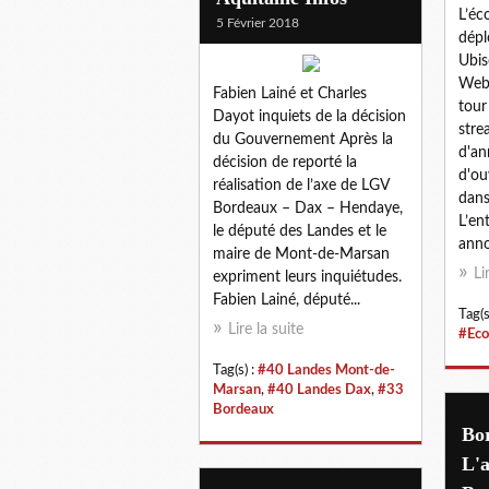
L’éc
5 Février 2018
dépl
Ubis
Webe
Fabien Lainé et Charles
tour
Dayot inquiets de la décision
stre
du Gouvernement Après la
d'an
décision de reporté la
d'ou
réalisation de l’axe de LGV
dans
Bordeaux – Dax – Hendaye,
L’en
le député des Landes et le
anno
maire de Mont-de-Marsan
Li
expriment leurs inquiétudes.
Fabien Lainé, député...
Tag(s
Lire la suite
#Eco
Tag(s) :
#40 Landes Mont-de-
Marsan
,
#40 Landes Dax
,
#33
Bordeaux
Bor
L'a