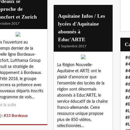
rdeaux se
pproche de
Aquitaine Infos / Les
ncfort et Zurich
lycées d'Aquitaine
ctobre 2017
abonnés à
Educ'ARTE
s l'ouverture au
1 Septembre 2017
temps dernier de la
elle ligne Bordeaux-
#6
cfort, Lufthansa Group
#4
La Région Nouvelle-
suit sa stratégie de
#4
Aquitaine et ARTE ont le
loppement à Bordeaux.
plaisir d'annoncer que
#4
l'été 2018, le groupe
l'ensemble des lycées de la
#6
orcera sa présence avec
région sont désormais
#6
ouveaux départs inscrits
abonnés à Educ'ARTE, le
rogramme de vols...
#A
service éducatif de la chaîne
#E
re la suite
franco-allemande. Cette
#L
ressource unique propose
) :
#33 Bordeaux
#F
plus de 850 vidéos,
#L
sélectionnées...