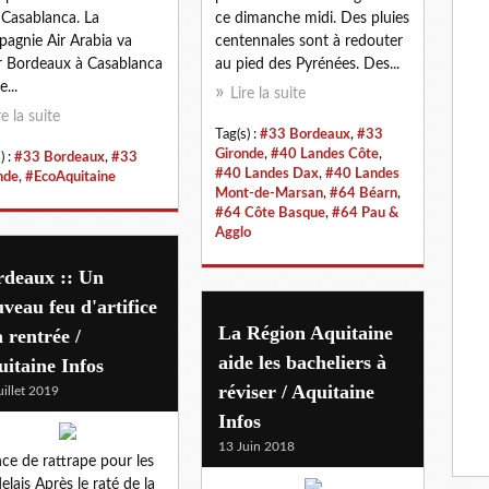
 Casablanca. La
ce dimanche midi. Des pluies
agnie Air Arabia va
centennales sont à redouter
er Bordeaux à Casablanca
au pied des Pyrénées. Des...
e...
Lire la suite
re la suite
Tag(s) :
#33 Bordeaux
,
#33
Gironde
,
#40 Landes Côte
,
) :
#33 Bordeaux
,
#33
#40 Landes Dax
,
#40 Landes
nde
,
#EcoAquitaine
Mont-de-Marsan
,
#64 Béarn
,
#64 Côte Basque
,
#64 Pau &
Agglo
rdeaux :: Un
veau feu d'artifice
La Région Aquitaine
a rentrée /
aide les bacheliers à
itaine Infos
réviser / Aquitaine
uillet 2019
Infos
13 Juin 2018
ce de rattrape pour les
elais Après le raté de la