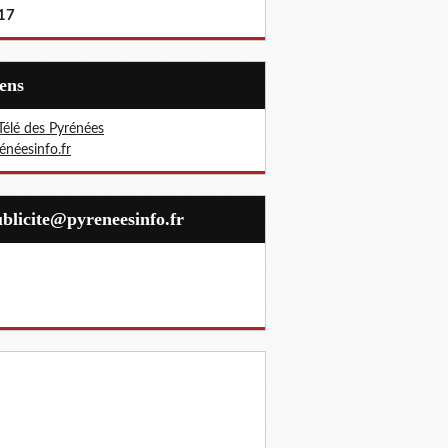
17
iens
Télé des Pyrénées
énéesinfo.fr
publicite@pyreneesinfo.fr