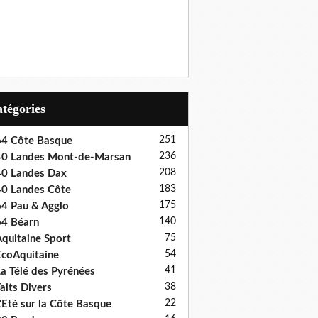
Catégories
251
4 Côte Basque
236
0 Landes Mont-de-Marsan
208
0 Landes Dax
183
0 Landes Côte
175
4 Pau & Agglo
140
4 Béarn
75
quitaine Sport
54
coAquitaine
41
a Télé des Pyrénées
38
aits Divers
22
'Eté sur la Côte Basque