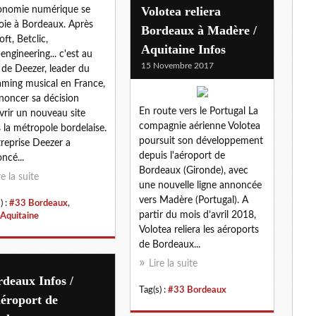
Volotea reliera
onomie numérique se
oie à Bordeaux. Après
Bordeaux à Madère /
oft, Betclic,
Aquitaine Infos
ngineering... c'est au
15 Novembre 2017
 de Deezer, leader du
aming musical en France,
noncer sa décision
En route vers le Portugal La
vrir un nouveau site
compagnie aérienne Volotea
 la métropole bordelaise.
poursuit son développement
treprise Deezer a
depuis l'aéroport de
ncé...
Bordeaux (Gironde), avec
re la suite
une nouvelle ligne annoncée
vers Madère (Portugal). A
) :
#33 Bordeaux
,
partir du mois d’avril 2018,
Aquitaine
Volotea reliera les aéroports
de Bordeaux...
Lire la suite
deaux Infos /
Tag(s) :
#33 Bordeaux
éroport de