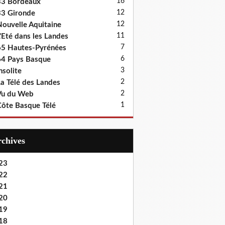
16
33 Bordeaux
12
3 Gironde
12
ouvelle Aquitaine
11
'Eté dans les Landes
7
5 Hautes-Pyrénées
6
4 Pays Basque
3
nsolite
2
a Télé des Landes
2
Vu du Web
1
ôte Basque Télé
Archives
23
22
21
20
19
18