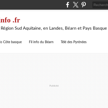
nfo .fr
la Région Sud Aquitaine, en Landes, Béarn et Pays Basque
nfo Côte basque
Fil info du Béarn
Télé des Pyrénées
Publicité