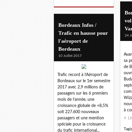
Bor
vol
Bordeaux Infos /
Var
Trafic en hausse pour
24 J
l'aéroport de
Bordeaux
Avan
10 Juillet 2017
sa p
de B
ouvr
Trafic record à l’Aéroport de
Buda
Bordeaux sur le 1er semestre
sept
2017 avec 2,9 millions de
comp
passagers sur les 6 premiers
Wizz
mois de l’année, une
nouv
croissance globale de +8,5%
à co
soit 227.600 nouveaux
passagers et une mention
Li
spéciale pour la croissance
Tag(s
du trafic international...