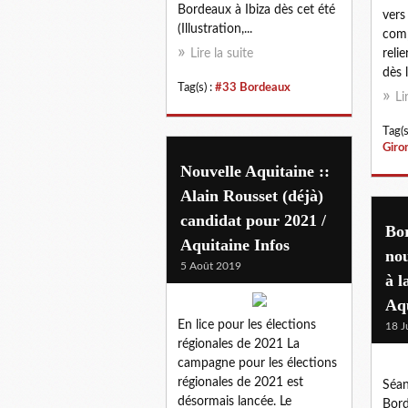
Bordeaux à Ibiza dès cet été
vers
(Illustration,...
comp
Lire la suite
reli
dès l
Tag(s) :
#33 Bordeaux
Li
Tag(s
Giro
Nouvelle Aquitaine ::
Alain Rousset (déjà)
candidat pour 2021 /
Bo
Aquitaine Infos
nou
5 Août 2019
à l
Aqu
En lice pour les élections
18 J
régionales de 2021 La
campagne pour les élections
régionales de 2021 est
Séan
désormais lancée. Le
Bord