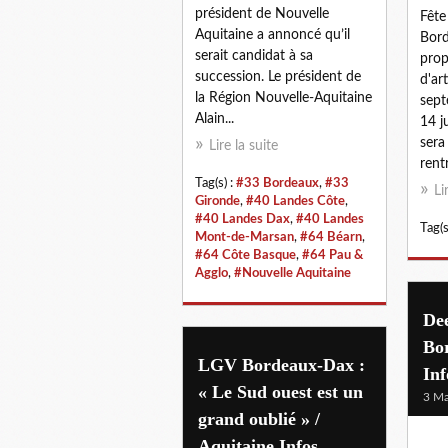
président de Nouvelle
Fête
Aquitaine a annoncé qu’il
Bord
serait candidat à sa
prop
succession. Le président de
d'ar
la Région Nouvelle-Aquitaine
sept
Alain...
14 ju
sera
Lire la suite
rentr
Tag(s) :
#33 Bordeaux
,
#33
Li
Gironde
,
#40 Landes Côte
,
#40 Landes Dax
,
#40 Landes
Tag(s
Mont-de-Marsan
,
#64 Béarn
,
#64 Côte Basque
,
#64 Pau &
Agglo
,
#Nouvelle Aquitaine
Dee
Bo
LGV Bordeaux-Dax :
Inf
« Le Sud ouest est un
3 Ma
grand oublié » /
Aquitaine Infos