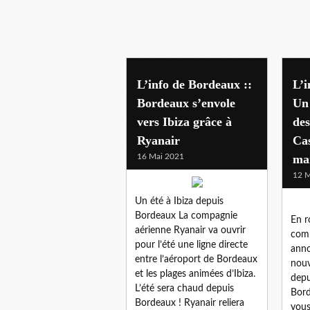
33 bordeaux
L’info de Bordeaux ::
L’i
Bordeaux s’envole
Un
vers Ibiza grâce à
des
Ryanair
Cas
16 Mai 2021
ma
12 M
Un été à Ibiza depuis
Bordeaux La compagnie
En r
aérienne Ryanair va ouvrir
comp
pour l’été une ligne directe
anno
entre l’aéroport de Bordeaux
nouv
et les plages animées d’Ibiza.
depu
L’été sera chaud depuis
Bord
Bordeaux ! Ryanair reliera
vous