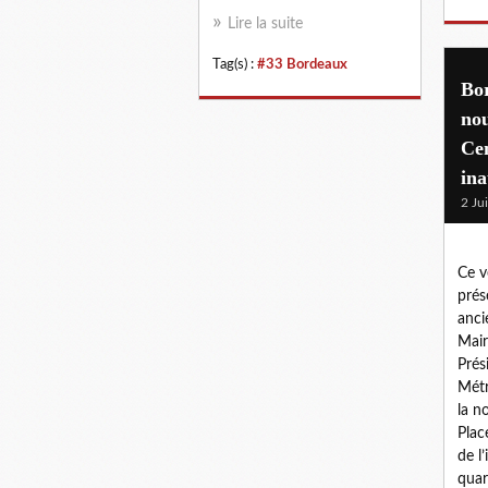
Lire la suite
Tag(s) :
#33 Bordeaux
Bor
nou
Cen
in
2 Ju
Ce v
prés
anci
Mair
Prés
Métr
la n
Plac
de l
quart