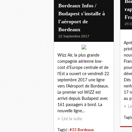
Bo
Bordeaux Infos /
ra
Budapest s'installe à
Fra
l'aéroport de
25 O
Bordeaux
22 Septembre 2017
Aprè
prin
Wizz Air, la plus grande
nouv
compagnie aérienne low-
Fran
cost d’Europe centrale et de
pour
l’Est a ouvert ce vendredi 22
déve
septembre 2017 une ligne
Dès 
vers l’Aéroport de Bordeaux.
renf
Le premier vol WIZZ est
17 n
arrivé depuis Budapest avec
au p
161 passagers à bord. La
Li
nouvelle ligne...
Tag(s
Lire la suite
Tag(s) :
#33 Bordeaux