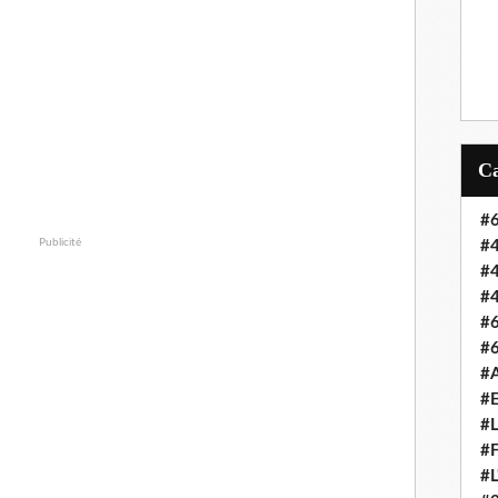
#6
Publicité
#4
#4
#4
#6
#6
#A
#E
#L
#F
#L