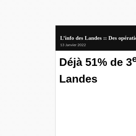
L’info des Landes :: Des opérati
13 Janvier 2022
Déjà 51% de 3
Landes