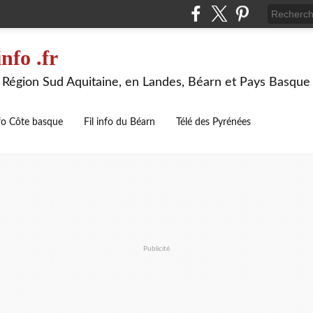
nfo .fr
la Région Sud Aquitaine, en Landes, Béarn et Pays Basque
nfo Côte basque
Fil info du Béarn
Télé des Pyrénées
Publicité