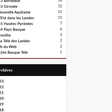
16
33 Bordeaux
12
3 Gironde
12
ouvelle Aquitaine
11
'Eté dans les Landes
7
5 Hautes-Pyrénées
6
4 Pays Basque
3
nsolite
2
a Télé des Landes
2
Vu du Web
1
ôte Basque Télé
Archives
23
22
21
20
19
18