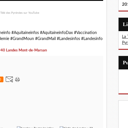
20
L
info #Aquitaineinfos #AquitaineinfoDax #Vaccination
La 
demie #GrandMoun #GrandMail #Landesinfos #Landesinfo
Pyr
#40 Landes Mont-de-Marsan
0