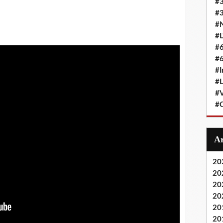
#
#3
#N
#L
#6
#6
#I
#L
#
#C
20
20
20
20
20
20