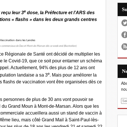
S
e
reçu leur 3
dose, la Préfecture et l’ARS des
ions « flashs » dans les deux grands centres
s commerciaux de Dax et Mont-de-Marsan dès ce week-end (Illustration)
e Régionale de Santé ont décidé de multiplier les
re le Covid-19, que ce soit pour entamer un schéma
appel. Actuellement, 94% des plus de 12 ans ont
e
pulation landaise a sa 3
. Mais pour améliorer la
s flashs de vaccination vont être organisées dès ce
Abo
nou
es personnes de plus de 30 ans vont pouvoir se
E
l du Grand Moun à Mont-de-Marsan. Alors que les
m
e commerciale accueillera aussi un stand de vaccin à
a
i
 Même lieu, mais côté Grand Mail à Saint-Paul-lès-
l
ur les plus de 18 ans les vendredi 21 et samedi 22