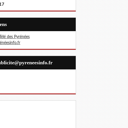
17
iens
Télé des Pyrénées
énéesinfo.fr
publicite@pyreneesinfo.fr