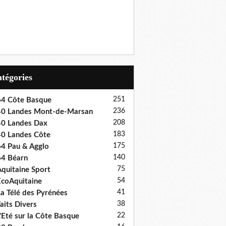
Catégories
251
4 Côte Basque
236
0 Landes Mont-de-Marsan
208
0 Landes Dax
183
0 Landes Côte
175
4 Pau & Agglo
140
4 Béarn
75
quitaine Sport
54
coAquitaine
41
a Télé des Pyrénées
38
aits Divers
22
'Eté sur la Côte Basque