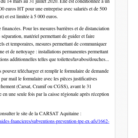
 du 14 mars au 31 juillet 2020. Elle est conditionnée à un
0 euros HT pour une entreprise avec salariés et de 500
) et est limitée à 5 000 euros.
financées. Pour les mesures barrières et de distanciation
 séparation, matériel permettant de guider et faire
nnels et temporaires, mesures permettant de communiquer
ne et de nettoyage : installations permanentes permettant
tions additionnelles telles que toilettes/lavabos/douches...
s pouvez télécharger et remplir le formulaire de demande
par mail le formulaire avec les pièces justificatives
achement (Carsat, Cramif ou CGSS), avant le 31
en une seule fois par la caisse régionale après réception
onsulter le site de la CARSAT Aquitaine :
es-aides-fnancieres/subventions-prevention-tpe-ex-afs/1662-