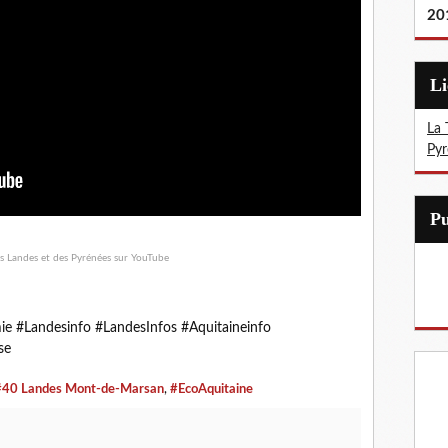
20
L
La 
Pyr
e #Landesinfo #LandesInfos #Aquitaineinfo
se
#40 Landes Mont-de-Marsan
,
#EcoAquitaine