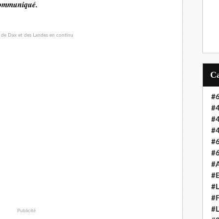
ommuniqué.
#6
#4
#4
#4
#6
#6
#A
#E
#L
#F
#L
Publicité