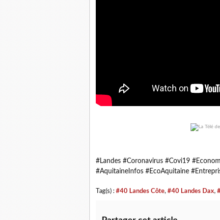
#Landes #Coronavirus #Covi19 #Economi
#AquitaineInfos #EcoAquitaine #Entrepri
Tag(s) :
#40 Landes Côte
,
#40 Landes Dax
,