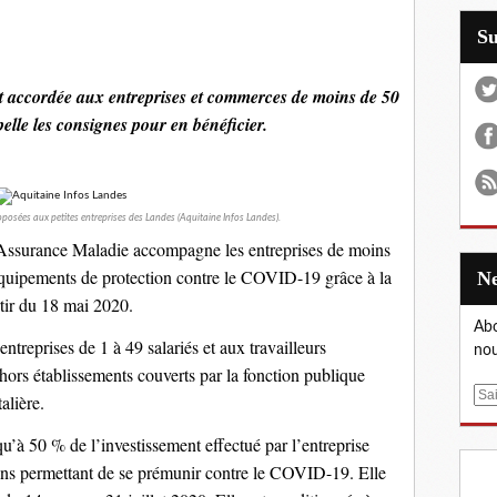
S
t accordée aux entreprises et commerces de moins de 50
elle les consignes pour en bénéficier.
posées aux petites entreprises des Landes (Aquitaine Infos Landes).
’Assurance Maladie accompagne les entreprises de moins
équipements de protection contre le COVID-19 grâce à la
tir du 18 mai 2020.
Abo
treprises de 1 à 49 salariés et aux travailleurs
nou
 hors établissements couverts par la fonction publique
E
alière.
m
u’à 50 % de l’investissement effectué par l’entreprise
a
i
tions permettant de se prémunir contre le COVID-19. Elle
l