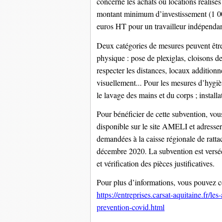
concerne les achats ou locations réalisés
montant minimum d’investissement (1 00
euros HT pour un travailleur indépendant
Deux catégories de mesures peuvent être 
physique : pose de plexiglas, cloisons de
respecter les distances, locaux additio
visuellement... Pour les mesures d’hygiè
le lavage des mains et du corps ; installa
Pour bénéficier de cette subvention, vou
disponible sur le site AMELI et adresser 
demandées à la caisse régionale de ratt
décembre 2020. La subvention est versée 
et vérification des pièces justificatives.
Pour plus d’informations, vous pouvez c
https://entreprises.carsat-aquitaine.fr/l
prevention-covid.html