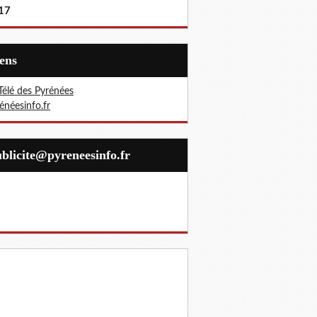
17
iens
Télé des Pyrénées
énéesinfo.fr
publicite@pyreneesinfo.fr