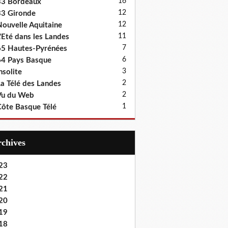
16
33 Bordeaux
12
3 Gironde
12
ouvelle Aquitaine
11
'Eté dans les Landes
7
5 Hautes-Pyrénées
6
4 Pays Basque
3
nsolite
2
a Télé des Landes
2
Vu du Web
1
ôte Basque Télé
Archives
23
22
21
20
19
18