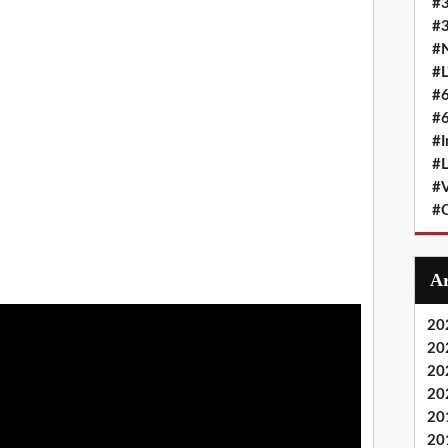
#
#3
#N
#L
#6
#6
#I
#L
#
#C
20
20
20
20
20
20