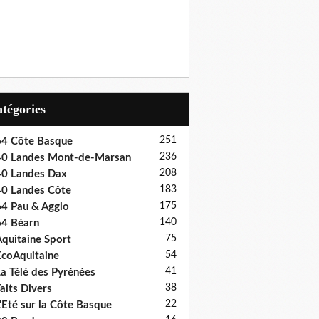
Catégories
251
4 Côte Basque
236
0 Landes Mont-de-Marsan
208
0 Landes Dax
183
0 Landes Côte
175
4 Pau & Agglo
140
4 Béarn
75
quitaine Sport
54
coAquitaine
41
a Télé des Pyrénées
38
aits Divers
22
'Eté sur la Côte Basque