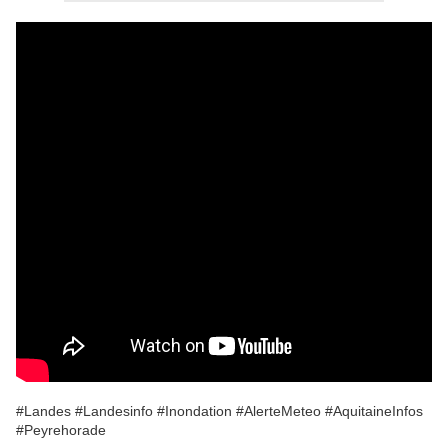
#Landes #Landesinfo #Inondation #AlerteMeteo #AquitaineInfos
#Peyrehorade