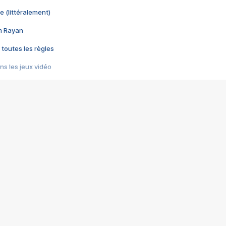
e (littéralement)
im Rayan
 toutes les règles
s les jeux vidéo
us choquant de Rockstar ? - Le scandale BULLY
e plus moche de Steam
du RÊVE tourne au CAUCHEMAR
pendant 8 heures
it… à tort
umiliés par un jeu vidéo
ire - Final Fantasy 8
ti un empire - Age of Empires